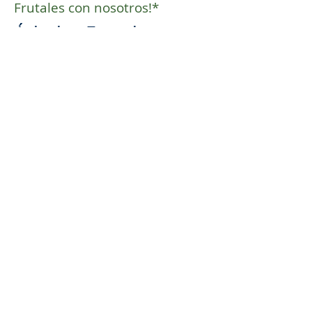
Frutales con nosotros!*
Árboles Frutales
Aviso de Privacidad
Dirección Matriz
Martín Toscano #444
Tlajomulco de Zúñiga, Jalisco, 45645
contacto@viverosrcalderon.com
Tel:
(33) 4348-2843
/
3686-2159
Mapa