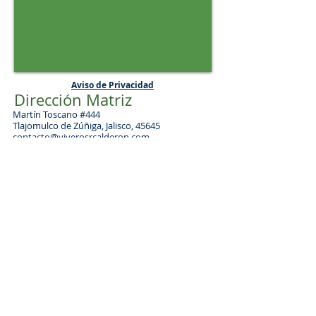
Aviso de Privacidad
Dirección Matriz
Martín Toscano #444
Tlajomulco de Zúñiga, Jalisco, 45645
contacto@viverosrcalderon.com
Tel:
(33) 4348-2843
/
3686-2159
Mapa