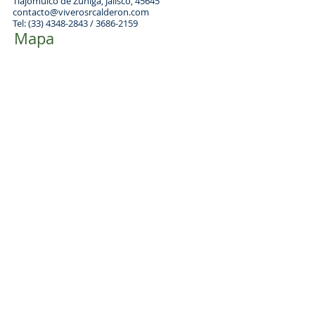
Tlajomulco de Zúñiga, Jalisco, 45645
contacto@viverosrcalderon.com
Tel:
(33) 4348-2843
/
3686-2159
Mapa
Guadalajara - Colima - Silao
© 2025 by CECA, Viveros Rancho Calderón. Todos
los Derechos Reservados.