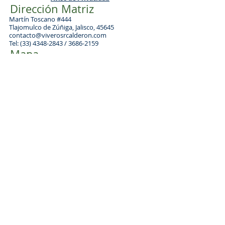
Dirección Matriz
Martín Toscano #444
Tlajomulco de Zúñiga, Jalisco, 45645
contacto@viverosrcalderon.com
Tel:
(33) 4348-2843
/
3686-2159
Mapa
Guadalajara - Colima - Silao