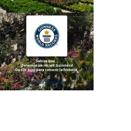
Sabías que...
¡Tenemos un récord Guinness!
Da clic
aquí
para conocer la historia.
Aviso de Privacidad
Dirección Matriz
Martín Toscano #444
Tlajomulco de Zúñiga, Jalisco, 45645
contacto@viverosrcalderon.com
Tel:
(33) 4348-2843
/
3686-2159
Mapa