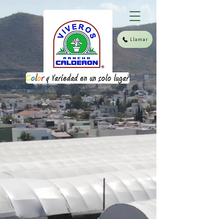
Llamar
®